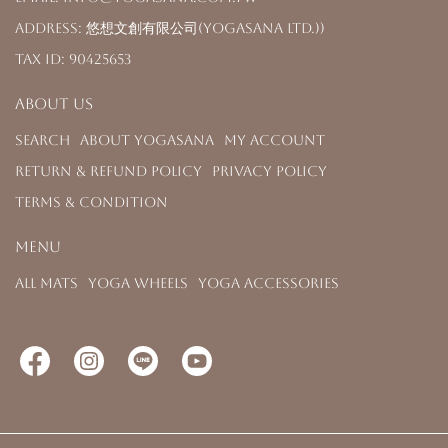
Address: 悠想文創有限公司(YOGASANA Ltd.))
Tax ID: 90425653
About us
Search
About YOGASANA
My Account
Return & Refund Policy
Privacy Policy
Terms & Condition
Menu
All Mats
Yoga Wheels
Yoga Accessories