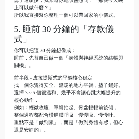
講了這麼多，我知道你應該會想問：「那我今天晚
上可以做什麼？」
所以我直接幫你整理一個可以帶回家的小儀式。
5. 睡前 30 分鐘的「存款儀
式」
你可以把這 30 分鐘想像成：
睡前，先替自己做一個「身體與神經系統的結帳與
關機」。
前半段 - 皮拉提斯式的平躺核心穩定
找一個你覺得安全、溫暖的地方平躺，墊子鋪好。
選擇 3～5 個很溫和、幾乎不會讓心跳大幅提升的
核心動作，
例如：輕微收腹、單腳抬起、骨盆輕輕前後傾，
整個過程都配合橫膈膜呼吸，慢慢吸、慢慢吐。
重點不是「做到累」，而是「做到身體有感，但心
還是安靜的」。