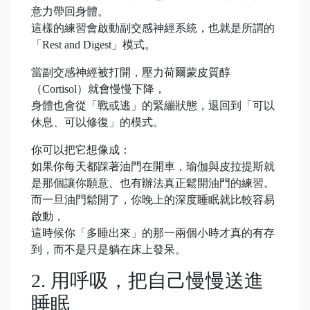
意力帶回身體。
這樣的練習會啟動副交感神經系統，也就是所謂的
「Rest and Digest」模式。
當副交感神經被打開，壓力荷爾蒙皮質醇
（Cortisol）就會慢慢下降，
身體也會從「戰或逃」的緊繃狀態，退回到「可以
休息、可以修復」的模式。
你可以把它想像成：
如果你每天都踩著油門在開車，瑜伽與皮拉提斯就
是那個讓你願意、也有辦法真正鬆開油門的練習。
而一旦油門鬆開了，你晚上的深度睡眠就比較容易
啟動，
這時候你「多睡出來」的那一兩個小時才真的有存
到，而不是只是躺在床上發呆。
2. 用呼吸，把自己慢慢送進
睡眠