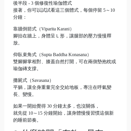
後半段 - 3 個修復性瑜伽體式
接著，你可以試試看這三個體式，每個停留 5～10
分鐘：
靠牆倒箭式（Viparita Karani）
腳抬在牆上，身體呈Ｌ形，讓腿部的壓力慢慢釋
放。
仰臥束角式（Supta Baddha Konasana）
雙腳腳掌相對、膝蓋自然打開，可在兩側墊抱枕或
瑜伽磚支撐。
攤屍式（Savasana）
平躺，讓全身重量完全交給地板，專注在呼氣變
長、變慢。
如果一開始覺得 30 分鐘太多，也沒關係，
就先從 10～15 分鐘開始，讓身體慢慢習慣這個新
的睡前節奏。