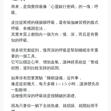
再來，是我覺得最像「心靈銀行密碼」的一塊：呼
吸。
皮拉提斯裡的橫膈膜呼吸，還有瑜伽練習裡的腹式
呼吸、各種調息法，
其實本質上都指向一個方向：慢、深，而且是有覺
知的呼吸。
很多研究都提到，慢而深的呼吸是幫助睡眠非常重
要的一個工具。
它可以穩定心率、增加血氧，讓神經系統從「警戒
狀態」退到比較安靜的區間。
如果你有想要實驗「睡眠儲備」這件事，
像是提前幾天，每天多睡 1～1.5 小時，讓身體先存
一點餘裕，
這種慢而深的呼吸就是很關鍵的基礎。
因為只要你一躺下去就焦慮、就煩躁、就開始滑手