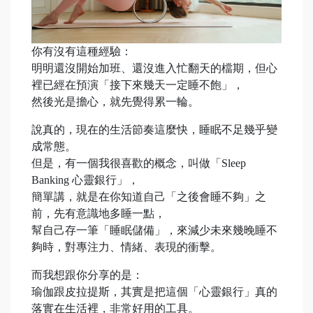
你有沒有這種經驗：
明明還沒開始加班、還沒進入忙翻天的檔期，但心
裡已經在預演「接下來幾天一定睡不飽」，
然後光是擔心，就先覺得累一輪。
說真的，現在的生活節奏這麼快，睡眠不足幾乎變
成常態。
但是，有一個我很喜歡的概念，叫做「Sleep
Banking 心靈銀行」，
簡單講，就是在你知道自己「之後會睡不夠」之
前，先有意識地多睡一點，
幫自己存一筆「睡眠儲備」，來減少未來幾晚睡不
夠時，對專注力、情緒、表現的衝擊。
而我想跟你分享的是：
瑜伽跟皮拉提斯，其實是把這個「心靈銀行」真的
落實在生活裡，非常好用的工具。