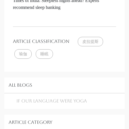
Times of India: Sleepless nights ahead? Experts
recommend sleep banking
Article Classification
皮拉提斯
瑜伽
睡眠
All Blogs
If our language were Yoga
Article Category