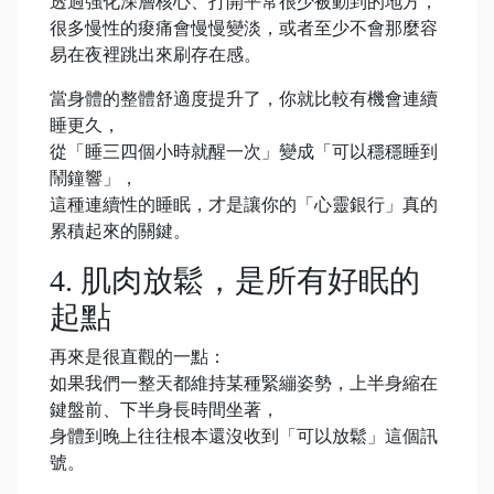
透過強化深層核心、打開平常很少被動到的地方，
很多慢性的痠痛會慢慢變淡，或者至少不會那麼容
易在夜裡跳出來刷存在感。
當身體的整體舒適度提升了，你就比較有機會連續
睡更久，
從「睡三四個小時就醒一次」變成「可以穩穩睡到
鬧鐘響」，
這種連續性的睡眠，才是讓你的「心靈銀行」真的
累積起來的關鍵。
4. 肌肉放鬆，是所有好眠的
起點
再來是很直觀的一點：
如果我們一整天都維持某種緊繃姿勢，上半身縮在
鍵盤前、下半身長時間坐著，
身體到晚上往往根本還沒收到「可以放鬆」這個訊
號。