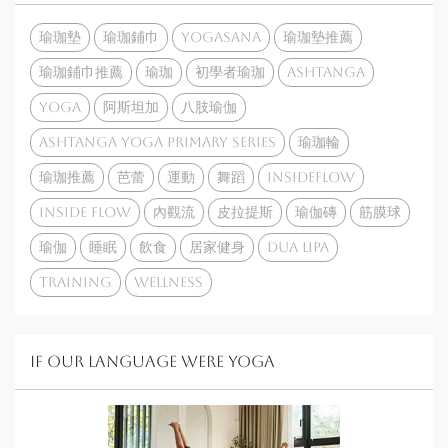
瑜珈墊
瑜珈鋪巾
yogasana
瑜珈墊推薦
瑜珈鋪巾推薦
瑜珈
初學者瑜珈
Ashtanga
yoga
阿斯坦加
八肢瑜伽
Ashtanga Yoga Primary Series
瑜珈輪
瑜珈推薦
芭蕾
運動
舞蹈
insideflow
inside flow
內觀流
皮拉提斯
瑜伽磚
筋膜球
瑜伽
睡眠
飲食
居家健身
Dua Lipa
training
wellness
If our language were Yoga