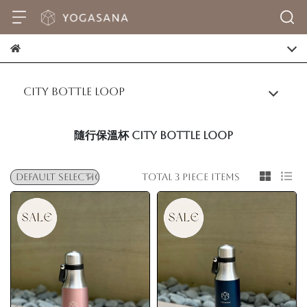
City Bottle Loop
隨行保溫杯 City Bottle Loop
Total 3 piece items