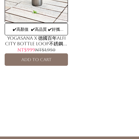
✔️高顏值 ✔️高品質 ✔️好攜
帶 alfi德國百年品牌,顏值品質都
YOGASANA X 德國百年alfi
City Bottle Loop不銹鋼真
無可挑惕的保溫杯
空保溫瓶(alfi原廠台灣授權代
NT$999
NT$1,950
理商出貨) - 銀河灰 500ml
Add to Cart