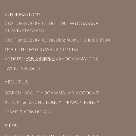
Informations
Customer Service Hotline: ＠yogasana
(LINE/Instagram)
Customer Service Hours: Mon.-Fri.10:00-17:00
Email: info@yogasana.com.tw
Address: 悠想文創有限公司(YOGASANA Ltd.))
Tax ID: 90425653
About us
Search
About YOGASANA
My Account
Return & Refund Policy
Privacy Policy
Terms & Condition
Menu