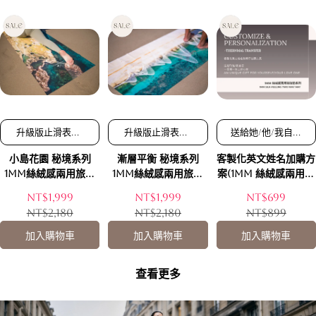
升級版止滑表層/
升級版止滑表層/
送給她/他/我自己
兩用瑜珈墊，是瑜
兩用瑜珈墊，是瑜
一份獨一無二的心
小島花園 秘境系列
漸層平衡 秘境系列
客製化英文姓名加購方
珈墊也是鋪巾/榮
珈墊也是鋪巾/榮
意
獲多國設計獎項，
獲多國設計獎項，
1mm絲絨感兩用旅行
1mm絲絨感兩用旅行
案(1mm 絲絨感兩用瑜
顏值最高瑜珈墊/
顏值最高瑜珈墊/
瑜珈墊 (升級版止滑表
瑜珈墊 (升級版止滑表
珈墊系列) - 送給她/他/
NT$1,999
NT$1,999
NT$699
嚴選超細纖維，強
嚴選超細纖維，強
層/附贈隨行攜帶包)
層/附贈隨行攜帶包)
我自己 一份獨一無二
NT$2,180
NT$2,180
NT$899
效濕止滑，瞬間吸
效濕止滑，瞬間吸
的心意
汗
汗
加入購物車
加入購物車
加入購物車
查看更多