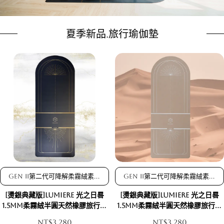
夏季新品.旅行瑜伽墊
Gen II第二代可降解柔霧絨素皮
Gen II第二代可降解柔霧絨素皮
革/超輕量只有1.3kg,適合出國
革/超輕量只有1.3kg,適合出國
[燙銀典藏版]Lumiere 光之日晷
[燙銀典藏版]Lumiere 光之日晷
進修、日常上課，或是疊放在教
進修、日常上課，或是疊放在教
室瑜伽墊上使用/贈旅行瑜伽袋
室瑜伽墊上使用/贈旅行瑜伽袋
1.5mm柔霧絨半圓天然橡膠旅行瑜
1.5mm柔霧絨半圓天然橡膠旅行瑜
珈墊-曜黑金紋特別版(Gen II第二
珈墊-沙漠色銀紋特別版(Gen II第
NT$3,280
NT$3,280