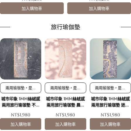
代)
二代)
加入購物車
加入購物車
旅行瑜伽墊
兩用瑜珈墊，是瑜
兩用瑜珈墊，是瑜
兩用瑜珈墊，是瑜
珈墊也是鋪巾/榮
珈墊也是鋪巾/榮
珈墊也是鋪巾/榮
城市印象 1mm絲絨感
城市印象 1mm絲絨感
城市印象 1mm絲絨感
獲多國設計獎項，
獲多國設計獎項，
獲多國設計獎項，
顏值最高瑜珈墊/
顏值最高瑜珈墊/
顏值最高瑜珈墊/
兩用旅行瑜珈墊 不夜
兩用旅行瑜珈墊 晨曦
兩用旅行瑜珈墊 迷霧
嚴選超細纖維，強
嚴選超細纖維，強
嚴選超細纖維，強
紐約
巴黎
倫敦
NT$1,980
NT$1,980
NT$1,980
效濕止滑，瞬間吸
效濕止滑，瞬間吸
效濕止滑，瞬間吸
汗
汗
汗
加入購物車
加入購物車
加入購物車