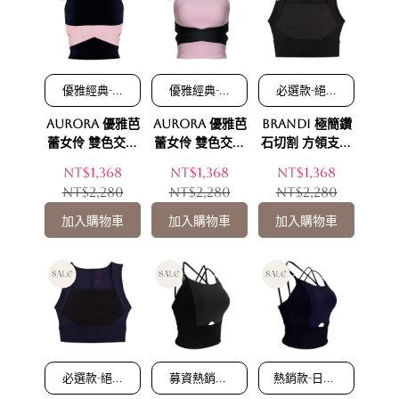
優雅經典-雙
優雅經典-雙
必選款-絕佳
交叉優雅結
交叉優雅結
完美胸型 鑽
Aurora 優雅芭
Aurora 優雅芭
Brandi 極簡鑽
構 大U芭蕾
構 大U芭蕾
石露背搭配
美背 精緻質
美背 精緻質
下支撐加寬
蕾女伶 雙色交叉
蕾女伶 雙色交叉
石切割 方領支撐
感展現
感展現
給您舒適與
款機能運動上衣-
款機能運動上衣-
機能運動上衣-不
NT$1,368
NT$1,368
NT$1,368
美背體驗
不夜紐約(黑粉款)
晨曦巴黎(粉黑款)
夜紐約(黑灰款)
NT$2,280
NT$2,280
NT$2,280
加入購物車
加入購物車
加入購物車
必選款-絕佳
募資熱銷款-
熱銷款-日常/
完美胸型 鑽
日常/運動百
運動百搭 前