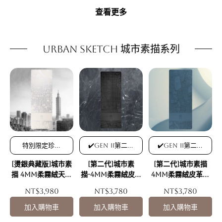
查看更多
Urban Sketch 城市素描系列
特別限定珍藏
✔️Gen II第二代
✔️Gen II第二代
版/Gen II第二
柔霧絨皮革表層
柔霧絨皮革表層
[燙銀典藏版]城市素
[第二代]城市素
[第二代]城市素描
代可降解柔霧絨
✔️可降解柔霧絨
✔️可降解柔霧絨
素皮革
素皮革，特殊耐
素皮革，特殊耐
描 4mm柔霧絨天然
描-4mm柔霧絨皮革
4mm柔霧絨皮革天
磨霧砂手感，乾
磨霧砂手感，乾
橡膠瑜珈墊-關於台
天然橡膠瑜珈墊-不
然橡膠瑜珈墊 迷霧
NT$3,980
NT$3,780
NT$3,780
濕超止滑
濕超止滑
北 我想說的是...銀紋
夜紐約
倫敦
特別版(Gen II第二
加入購物車
加入購物車
加入購物車
代)