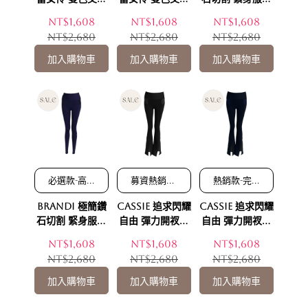
學剪裁分散
學剪裁分散
學剪裁分散
款機能運動長褲-
款機能運動長褲-
機能運動褲-不夜
NT$1,608
NT$1,608
NT$1,608
褲檔位置緊
褲檔位置緊
褲檔位置緊
不夜紐約(黑粉款)
晨曦巴黎(粉黑款)
紐約(黑灰款)
NT$2,680
NT$2,680
NT$2,680
繃感
繃感
繃感
加入購物車
加入購物車
加入購物車
必選款-高彈
募資熱銷款-
熱銷款-完全
舒適 美國
完全修飾臀
修飾臀腿線
Brandi 極簡鑽
Cassie 追求閃耀
Cassie 追求閃耀
AATCC抗菌
腿線條 給您
條 給您視覺
等級 人體工
視覺上絕佳
上絕佳比例
石切割 緊身服貼
自由 彈力開衩靴
自由 彈力開衩靴
學剪裁分散
比例
機能運動褲-迷霧
型喇叭褲-不夜紐
型喇叭褲-迷霧倫
NT$1,608
NT$1,608
NT$1,608
褲檔位置緊
倫敦(藍黑款)
約(黑灰款)
敦(藍黑款)
NT$2,680
NT$2,680
NT$2,680
繃感
加入購物車
加入購物車
加入購物車