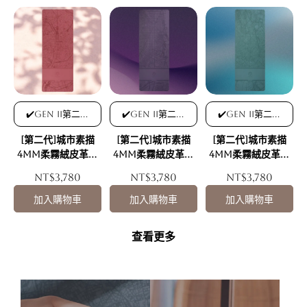
✔️Gen II第二代
✔️Gen II第二代
✔️Gen II第二代
柔霧絨皮革表層
柔霧絨皮革表層
柔霧絨皮革表層
[第二代]城市素描
[第二代]城市素描
[第二代]城市素描
✔️可降解柔霧絨
✔️可降解柔霧絨
✔️可降解柔霧絨
素皮革，特殊耐
素皮革，特殊耐
素皮革，特殊耐
4mm柔霧絨皮革天
4mm柔霧絨皮革天
4mm柔霧絨皮革天
磨霧砂手感，乾
磨霧砂手感，乾
磨霧砂手感，乾
然橡膠瑜珈墊 晨曦
然橡膠瑜珈墊 璀璨
然橡膠瑜珈墊 文藝
NT$3,780
NT$3,780
NT$3,780
濕超止滑
濕超止滑
濕超止滑
巴黎
巴塞隆納
復興米蘭
(Glamorous
(Renaissance
加入購物車
加入購物車
加入購物車
Barcelona)
Milano)
查看更多