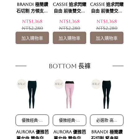
Brandi 極簡鑽
Cassie 追求閃耀
Cassie 追求閃耀
石露背搭配
搭 前後雙交
後雙交叉顯
下支撐加寬
叉顯露性感
露性感鎖骨
石切割 方領支撐
自由 前後雙交叉
自由 前後雙交叉
給您舒適與
鎖骨 加長版
加長版型放
機能運動上衣-迷
款機能運動上衣-
款機能運動上衣-
NT$1,368
NT$1,368
NT$1,368
美背的體驗
型放心伸展
心伸展
霧倫敦(藍黑款)
不夜紐約(黑灰款)
迷霧倫敦(藍黑款)
NT$2,280
NT$2,280
NT$2,280
加入購物車
加入購物車
加入購物車
BOTTOM 長褲
優雅經典-收
優雅經典-收
必選款-高彈
腹提臀 美國
腹提臀 美國
舒適 美國
Aurora 優雅芭
Aurora 優雅芭
Brandi 極簡鑽
AATCC抗菌
AATCC抗菌
AATCC抗菌
等級 人體工
等級 人體工
等級 人體工
蕾女伶 雙色交叉
蕾女伶 雙色交叉
石切割 緊身服貼