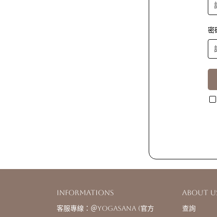
密
Informations
About u
客服專線：＠yogasana (官方
查詢