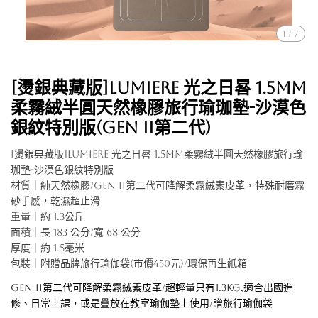
1
/
7
[燙銀典藏版]Lumiere 光之日晷 1.5mm
柔霧絨半圓天然橡膠旅行瑜珈墊-沙漠色
銀紋特別版(Gen II第二代)
[燙銀典藏版]Lumiere 光之日晷 1.5mm柔霧絨半圓天然橡膠旅行瑜
珈墊-沙漠色銀紋特別版
材質｜純天然橡膠/Gen II第二代可降解柔霧絨素皮革，特殊耐磨霧
砂手感，乾濕超止滑
重量｜約 1.3公斤
面積｜長 183 公分/寬 68 公分
厚度｜約 1.5毫米
包裝｜附贈品牌旅行瑜伽袋(市價450元)/環保再生紙箱
Gen II第二代可降解柔霧絨素皮革/超輕量只有1.3kg,適合出國進
修、日常上課，或是疊放在教室瑜伽墊上使用/贈旅行瑜伽袋