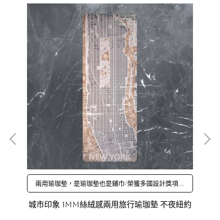
榮
強
珈墊
兩用瑜珈墊，是瑜珈墊也是鋪巾/榮獲多國設計獎項，
顏值最高瑜珈墊/嚴選超細纖維，強效濕止滑，瞬間吸
汗
城市印象 1mm絲絨感兩用旅行瑜珈墊 不夜紐約
城