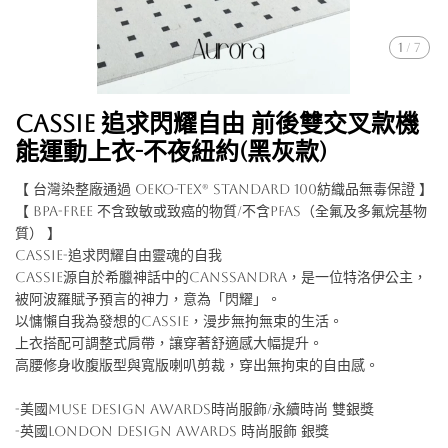
1
/
7
Cassie 追求閃耀自由 前後雙交叉款機
能運動上衣-不夜紐約(黑灰款)
【 台灣染整廠通過 OEKO-TEX® Standard 100紡織品無毒保證 】
【 BPA-free 不含致敏或致癌的物質/不含PFAS（全氟及多氟烷基物
質） 】
Cassie-追求閃耀自由靈魂的自我
Cassie源自於希臘神話中的Canssandra，是一位特洛伊公主，
被阿波羅賦予預言的神力，意為「閃耀」。
以慵懶自我為發想的Cassie，漫步無拘無束的生活。
上衣搭配可調整式肩帶，讓穿著舒適感大幅提升。
高腰修身收腹版型與寬版喇叭剪裁，穿出無拘束的自由感。
-美國Muse Design Awards時尚服飾/永續時尚 雙銀獎
-英國London Design Awards 時尚服飾 銀獎