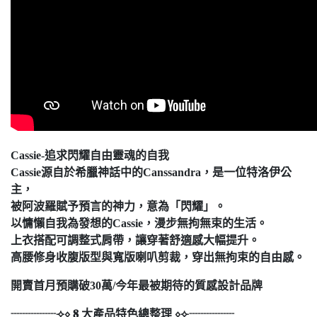
Cassie-追求閃耀自由靈魂的自我
Cassie源自於希臘神話中的Canssandra，是一位特洛伊公
主，
被阿波羅賦予預言的神力，意為「閃耀」。
以慵懶自我為發想的Cassie，漫步無拘無束的生活。
上衣搭配可調整式肩帶，讓穿著舒適感大幅提升。
高腰修身收腹版型與寬版喇叭剪裁，穿出無拘束的自由感。
開賣首月預購破30萬/今年最被期待的質感設計品牌
┈┈┈┈⟢⋄ 𝟖 大產品特色總整理 ⋄⟣┈┈┈┈