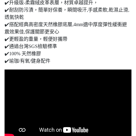
✔️升級版-柔霧絨皮革表層，材質卓越提升，
✔️耐刮防污漬，簡單好保養，瞬間吸汗,手感柔軟,乾濕止滑,
透氣快乾
✔️搭配經典高密度天然橡膠底層,4mm適中厚度彈性緩衝避
震效果佳,保護關節更安心
✔️更輕盈的重量，輕便好攜帶
✔️通過台灣SGS檢驗標準
✔️100% 天然橡膠
✔️瑜珈/有氧/健身配件