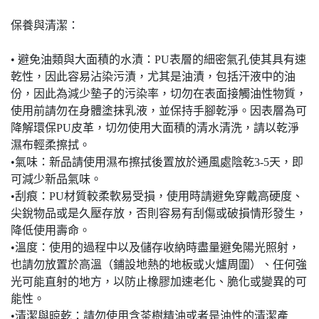
保養與清潔：
• 避免油類與大面積的水漬：PU表層的細密氣孔使其具有速
乾性，因此容易沾染污漬，尤其是油漬，包括汗液中的油
份，因此為減少墊子的污染率，切勿在表面接觸油性物質，
使用前請勿在身體塗抹乳液，並保持手腳乾淨。因表層為可
降解環保PU皮革，切勿使用大面積的清水清洗，請以乾淨
濕布輕柔擦拭。
•氣味：新品請使用濕布擦拭後置放於通風處陰乾3-5天，即
可減少新品氣味。
•刮痕：PU材質較柔軟易受損，使用時請避免穿戴高硬度、
尖銳物品或是久壓存放，否則容易有刮傷或破損情形發生，
降低使用壽命。
•溫度：使用的過程中以及儲存收納時盡量避免陽光照射，
也請勿放置於高溫（鋪設地熱的地板或火爐周圍）、任何強
光可能直射的地方，以防止橡膠加速老化、脆化或變異的可
能性。
•清潔與晾乾：請勿使用含茶樹精油或者是油性的清潔產