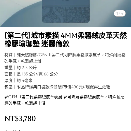
1
/
4
[第二代]城市素描 4mm柔霧絨皮革天然
橡膠瑜珈墊 迷霧倫敦
材質｜純天然橡膠/Gen II第二代可降解柔霧絨素皮革，特殊耐磨霧
砂手感，乾濕超止滑
重量｜約 2.3 公斤
面積｜長 185 公分/寬 68 公分
厚度｜約 4毫米
包裝｜附品牌經典口袋款瑜伽袋(市價490元)/環保再生紙箱
✔️Gen II第二代柔霧絨皮革表層 ✔️可降解柔霧絨素皮革，特殊耐磨
霧砂手感，乾濕超止滑
NT$3,780