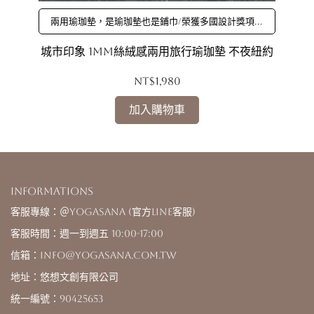
兩用瑜珈墊，是瑜珈墊也是鋪巾/榮獲多國設計獎項，
顏值最高瑜珈墊/嚴選超細纖維，強效濕止滑，瞬間吸
汗
城市印象 1mm絲絨感兩用旅行瑜珈墊 不夜紐約
城
NT$1,980
加入購物車
Informations
客服專線：＠yogasana (官方LINE客服)
客服時間：週一到週五 10:00-17:00
信箱：info@yogasana.com.tw
地址：悠想文創有限公司
統一編號：90425653