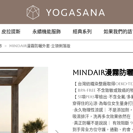
皮拉提斯
永續機能服飾
經典系列
如果我們的語
市
MindAir漫霧防曬外套-立領俐落版
MindAir漫霧防
【 台灣紡織染整廠取得OEKO-TEX
【 BPA-free 不含致敏或致癌的
【 51項PFAS零檢出-不含全氟/
穿得住的沁涼-為每位女生量身
-永久物理性涼感｜ 不是添加劑，
吸濕排汗，洗再多次效果依然在
-真正防曬不是說說｜ 有效阻斷 99
到手背全方位守護，通勤、約會