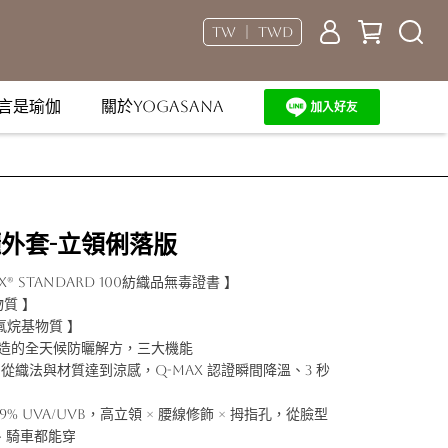
TW ｜ TWD
言是瑜伽
關於YOGASANA
曬外套-立領俐落版
® Standard 100紡織品無毒證書 】
物質 】
多氟烷基物質 】
打造的全天候防曬解方，三大機能
從織法與材質達到涼感，Q-max 認證瞬間降溫、3 秒
% UVA/UVB，高立領 × 腰線修飾 × 拇指孔，從臉型
、騎車都能穿