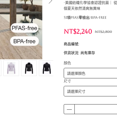
-美國紡織化學協會認證抗菌｜ 
個夏天依然清爽無異味
51項PFAS零檢出/BPA-free
NT$2,240
NT$2,800
商品編號:
供貨狀況:
尚有庫存
顏色
尺寸