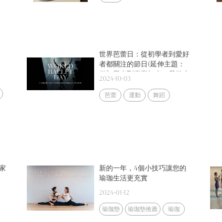
世界芭蕾日：從初學者到愛好
者都關注的節日(延伸主題：
從初學者到專業舞者：我從小
2024-10-03
沒有機會可以學芭蕾舞，還有
機會學習嗎？)
芭蕾
運動
舞蹈
家
新的一年，4個小技巧讓您的
瑜珈生活更充實
一
2024-01-12
瑜珈墊
瑜珈墊推薦
瑜珈