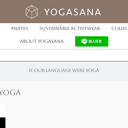
Pilates
Sustainable Activewear
Colle
About YOGASANA
If our language were Yoga
 Yoga