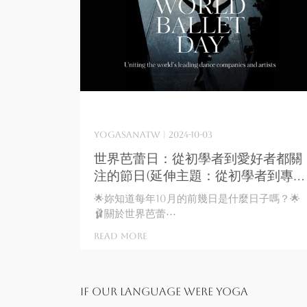
yogasanatw | 2024-10-03
世界芭蕾日：從初學者到愛好者都關
注的節日(延伸主題：從初學者到專業
舞者：我從小沒有機會可以學芭蕾
🌟妳知道每年10月的前幾日是什麼日子嗎？🌟
舞，還有機會學習嗎？)
🩰關於世界芭蕾⋯
Read More
If our language were Yoga