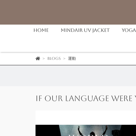
Home
MindAir UV Jacket
Yoga
Blogs
運動
If our language were