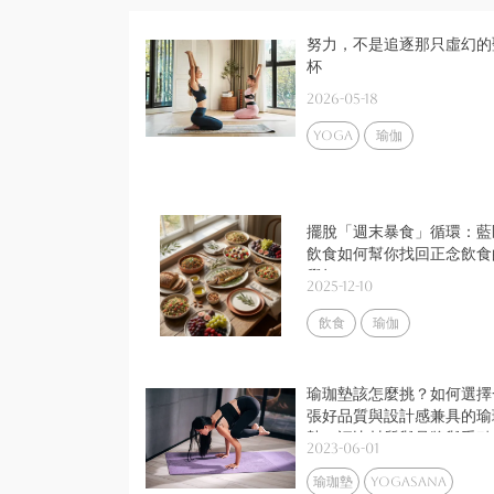
努力，不是追逐那只虛幻的
杯
2026-05-18
yoga
瑜伽
擺脫「週末暴食」循環：藍
飲食如何幫你找回正念飲食
覺知？
2025-12-10
飲食
瑜伽
瑜珈墊該怎麼挑？如何選擇
張好品質與設計感兼具的瑜
墊？評比材質與品牌與重點
2023-06-01
次解析
瑜珈墊
yogasana