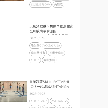
inside flow
內觀流
天氣冷颼颼不想動？推薦在家
也可以簡單瑜珈的
youtuber陪伴妳冬日動一
2024-01-24
動
瑜珈墊
yogasana
瑜珈墊推薦
初學者瑜珈
yoga
瑜珈推薦
當年跟著Sri K. Pattabhi
Jois一起練習Ashtanga
yoga的他們，24年後在哪裡
2023-09-25
呢？
yogasana
Ashtanga