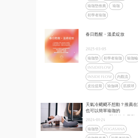
瑜珈墊推薦
瑜珈
初學者瑜珈
春日甦醒・溫柔綻放
2025-03-05
瑜珈墊
初學者瑜珈
瑜珈輪
insideflow
inside flow
內觀流
皮拉提斯
瑜伽磚
筋膜球
天氣冷颼颼不想動？推薦在
也可以簡單瑜珈的
youtuber陪伴妳冬日動
2024-01-24
動
瑜珈墊
yogasana