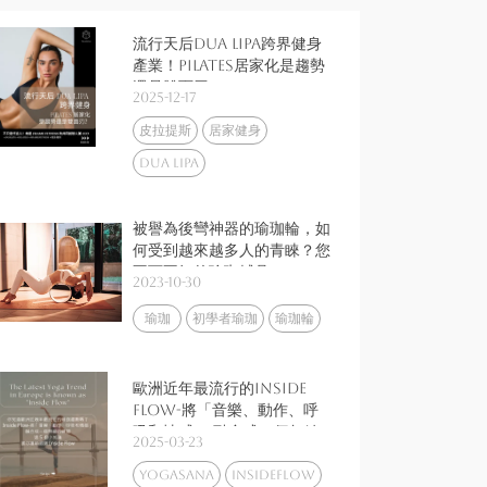
流行天后Dua Lipa跨界健身
產業！Pilates居家化是趨勢
還是雙面刃？
2025-12-17
皮拉提斯
居家健身
Dua Lipa
被譽為後彎神器的瑜珈輪，如
何受到越來越多人的青睞？您
不可不知的瑜珈輔具
2023-10-30
瑜珈
初學者瑜珈
瑜珈輪
歐洲近年最流行的Inside
Flow-將「音樂、動作、呼
吸和情感」 融合成一個無縫
2025-03-23
的練習，這 5 個小知識，讓你
重新認識 Inside Flow
yogasana
insideflow