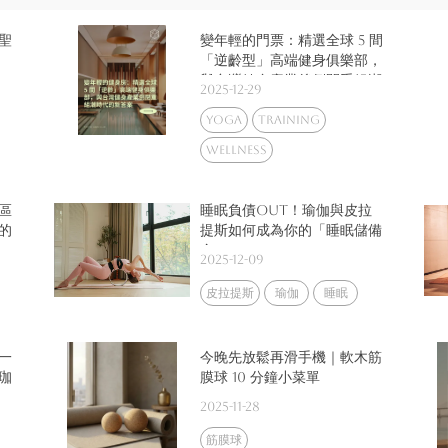
聖
變年輕的門票：精選全球 5 間
「逆齡型」高端健身俱樂部，
與台灣健身產業後倒閉重組潮
2025-12-29
時代的新答案
yoga
training
wellness
區
睡眠負債out！瑜伽與皮拉
的
提斯如何成為你的「睡眠儲備
金」？
2025-12-09
皮拉提斯
瑜伽
睡眠
一
今晚先放鬆再滑手機｜軟木筋
珈
膜球 10 分鐘小菜單
一
2025-11-28
筋膜球