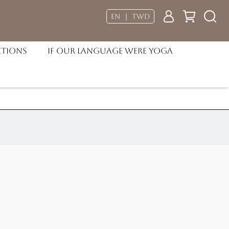
EN ｜ TWD
ctions
If our language were Yoga