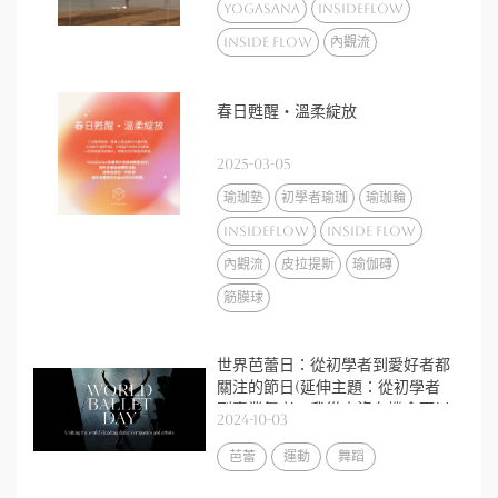
Flow
yogasana
insideflow
inside flow
內觀流
春日甦醒・溫柔綻放
2025-03-05
瑜珈墊
初學者瑜珈
瑜珈輪
insideflow
inside flow
內觀流
皮拉提斯
瑜伽磚
筋膜球
世界芭蕾日：從初學者到愛好者都
關注的節日(延伸主題：從初學者
到專業舞者：我從小沒有機會可以
2024-10-03
學芭蕾舞，還有機會學習嗎？)
芭蕾
運動
舞蹈