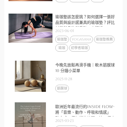
瑜珈墊該怎麼挑？如何選擇一張好
品質與設計感兼具的瑜珈墊？評比
材質與品牌與重點一次解析
2023-06-01
瑜珈墊
yogasana
瑜珈墊推薦
瑜珈
初學者瑜珈
今晚先放鬆再滑手機｜軟木筋膜球
10 分鐘小菜單
2025-11-28
筋膜球
歐洲近年最流行的Inside Flow-
將「音樂、動作、呼吸和情感」
融合成一個無縫的練習，這 5 個小
2025-03-23
知識，讓你重新認識 Inside