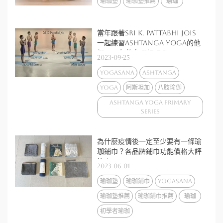
瑜珈墊
瑜珈墊推薦
瑜珈
當年跟著Sri K. Pattabhi Jois
一起練習Ashtanga yoga的他
們，24年後在哪裡呢？
2023-09-25
yogasana
Ashtanga
yoga
阿斯坦加
八肢瑜伽
Ashtanga Yoga Primary
Series
為什麼疫情後一定至少要有一條瑜
珈鋪巾？各品牌鋪巾功能價格大評
比！
2023-06-01
瑜珈墊
瑜珈鋪巾
yogasana
瑜珈墊推薦
瑜珈鋪巾推薦
瑜珈
初學者瑜珈