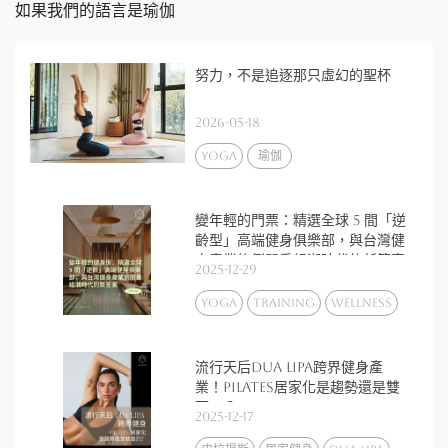
如果我們的語言是瑜伽
努力，不是追逐那只虛幻的聖杯
2026-05-18
yoga
瑜伽
變年輕的門票：精選全球 5 間「逆
齡型」高端健身俱樂部，與台灣健
身產業後倒閉重組潮時代的新答案
2025-12-29
yoga
training
wellness
流行天后Dua Lipa跨界健身產
業！Pilates居家化是趨勢還是雙
面刃？
2025-12-17