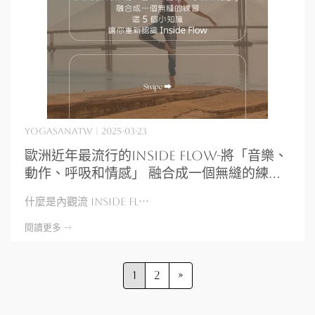
yogasanatw | 2025-03-23
歐洲近年最流行的Inside Flow-將「音樂、
動作、呼吸和情感」 融合成一個無縫的練
習，這 5 個小知識，讓你重新認識 Inside
什麼是內觀流 Inside Fl⋯
Flow
閱讀更多 ->
1
2
»