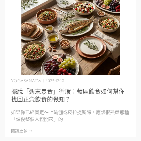
yogasanatw | 2025-12-10
擺脫「週末暴食」循環：藍區飲食如何幫你
找回正念飲食的覺知？
如果你已經固定在上瑜伽或皮拉提斯課，應該很熟悉那種
「課後整個人鬆開來」的⋯
閱讀更多 ->