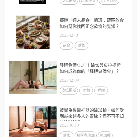
皮拉提斯
居家健身
Dua Lipa
擺脫「週末暴食」循環：藍區飲食
如何幫你找回正念飲食的覺知？
2025-12-10
飲食
瑜伽
睡眠負債out！瑜伽與皮拉提斯
如何成為你的「睡眠儲備金」？
2025-12-09
皮拉提斯
瑜伽
睡眠
被譽為後彎神器的瑜珈輪，如何受
到越來越多人的青睞？您不可不知
的瑜珈輔具
2023-10-30
瑜珈
初學者瑜珈
瑜珈輪