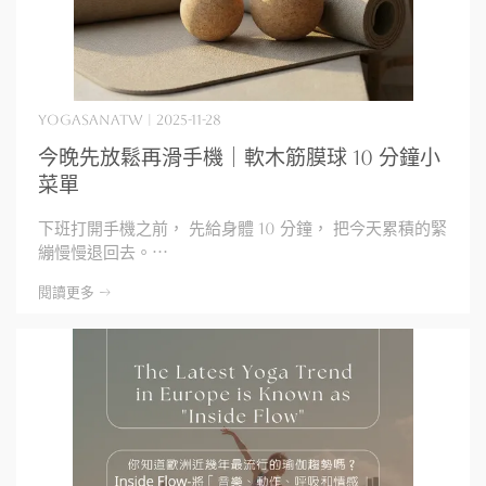
yogasanatw | 2025-11-28
今晚先放鬆再滑手機｜軟木筋膜球 10 分鐘小
菜單
下班打開手機之前， 先給身體 10 分鐘， 把今天累積的緊
繃慢慢退回去。⋯
閱讀更多 ->